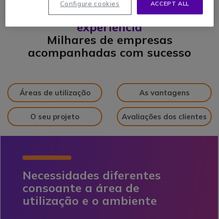
Configure cookies
ACCEPT ALL
Mais de 25 anos de
experiência
Milhares de empresas
acompanhadas com sucesso
Áreas de utilização
As vantagens
O seu projeto
Avaliações dos clientes
Necessidades diferentes
consoante a área de
utilização e o ambiente