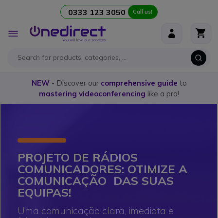
0333 123 3050
Call us!
Skip to Content
Toggle
Nav
NEW
- Discover our
comprehensive guide
to
mastering videoconferencing
like a pro!
PROJETO DE RÁDIOS
COMUNICADORES: OTIMIZE A
COMUNICAÇÃO
DAS SUAS
EQUIPAS!
Uma comunicação clara, imediata e